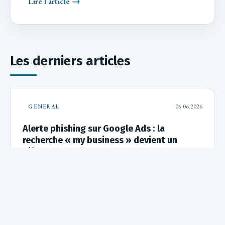
Lire l'article →
Les derniers articles
05.06.2026
GENERAL
Alerte phishing sur Google Ads : la
recherche « my business » devient un
piège pour les comptes Google
Une fausse annonce Google Ads détourne la recherche « my
business » pour voler les identifiants des comptes Google.
Voici ce qui…
Lire →